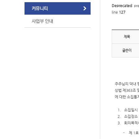
Deprecated
: pr
line
127
제목
글쓴이
주주님의 댁내 
상법 제
363
조 
에 대한 소집통
1.
소집일시
2.
소집장소
3.
회의목적
-
제
1
호