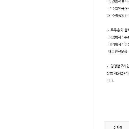
다
.
인증서를 이
-
주주확인용 인
라
.
수정동의안 
6.
주주총회 참
-
직접행사
:
주
-
대리행사
:
주
대리인신분증
7.
경영참고사
상법 제
542
조
니다
.
이전글