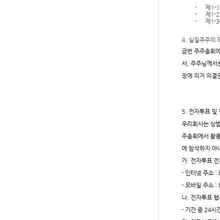
-
제
1-1
-
제
1-2
-
제
1-3
4.
실질주주의 
금번 주주총회
서
,
주주님께서는
장에 의거 의결
5.
전자투표 및
우리회사는 상법
주총회에서 활
에 참석하지 아
가
.
전자투표 
-
인터넷 주소
: 
-
모바일 주소
: 
나
.
전자투표 행
-
기간 중
24
시