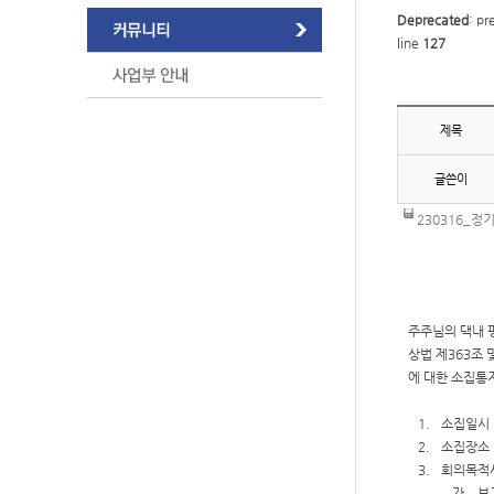
Deprecated
: pr
line
127
제목
글쓴이
230316_정기
주주님의 댁내 
상법 제
363
조 
에 대한 소집통
1.
소집일시
2.
소집장소
3.
회의목적
가.
보