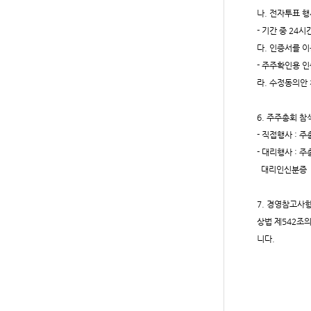
나
.
전자투표 행
-
기간 중
24
시
다
.
인증서를 이
-
주주확인용 인
라
.
수정동의안 
6.
주주총회 참
-
직접행사
:
주
-
대리행사
:
주
대리인신분증
7.
경영참고사
상법 제
542
조
니다
.