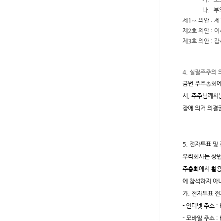
나.
부
제
1
호 의안
:
제
제
2
호 의안
:
이
제
3
호 의안
:
감
4.
실질주주의 
금번 주주총회
서
,
주주님께서는
장에 의거 의결
5.
전자투표 및
우리회사는 상법
주총회에서 활
에 참석하지 아
가
.
전자투표 
-
인터넷 주소
: 
-
모바일 주소
: 