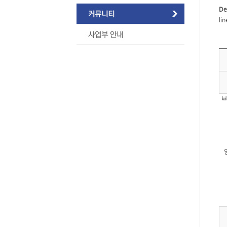
De
li