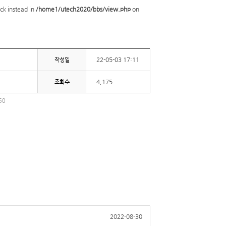
ck instead in
/home1/utech2020/bbs/view.php
on
22-05-03 17:11
작성일
4,175
조회수
50
2022-08-30